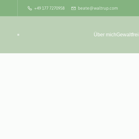
+49 177 7270958
beate@waltrup.com
Über mich
Gewaltfre