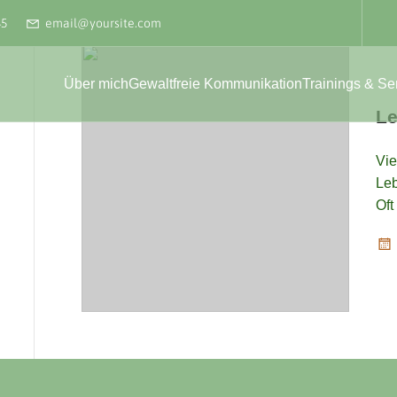
45
email@yoursite.com
Über mich
Gewaltfreie Kommunikation
Trainings & S
Le
Vie
Leb
Oft