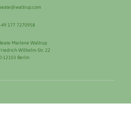
beate@waltrup.com
+49 177 7270958
Beate Marlene Waltrup
Friedrich-Wilhelm-Str. 22
D-12103 Berlin